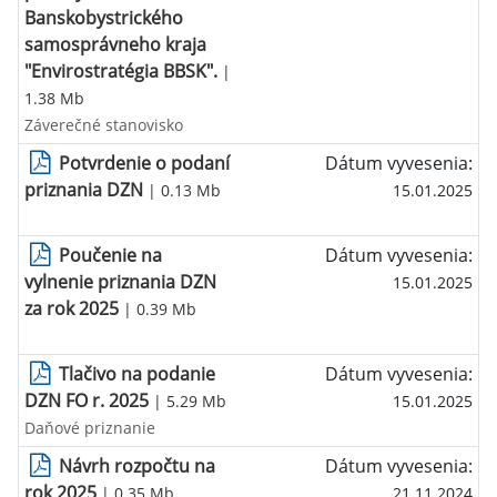
Banskobystrického
samosprávneho kraja
"Envirostratégia BBSK".
|
1.38 Mb
Záverečné stanovisko
Potvrdenie o podaní
Dátum vyvesenia:
priznania DZN
| 0.13 Mb
15.01.2025
Poučenie na
Dátum vyvesenia:
vylnenie priznania DZN
15.01.2025
za rok 2025
| 0.39 Mb
Tlačivo na podanie
Dátum vyvesenia:
DZN FO r. 2025
| 5.29 Mb
15.01.2025
Daňové priznanie
Návrh rozpočtu na
Dátum vyvesenia:
rok 2025
| 0.35 Mb
21.11.2024