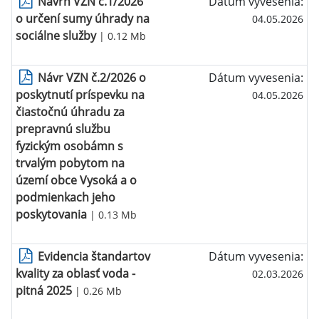
Návrh VZN č.1/2026
Dátum vyvesenia:
o určení sumy úhrady na
04.05.2026
sociálne služby
| 0.12 Mb
Návr VZN č.2/2026 o
Dátum vyvesenia:
poskytnutí príspevku na
04.05.2026
čiastočnú úhradu za
prepravnú službu
fyzickým osobámn s
trvalým pobytom na
území obce Vysoká a o
podmienkach jeho
poskytovania
| 0.13 Mb
Evidencia štandartov
Dátum vyvesenia:
kvality za oblasť voda -
02.03.2026
pitná 2025
| 0.26 Mb