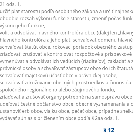
21 ods. 1,
určiť plat starostu podľa osobitného zákona a určiť najnesk
obdobie rozsah výkonu funkcie starostu; zmeniť počas fun
výkonu jeho funkcie,
voliť a odvolávať hlavného kontrolóra obce (ďalej len „hlavn
hlavného kontrolóra a jeho plat, schvaľovať odmenu hlavné
schvaľovať štatút obce, rokovací poriadok obecného zastup
zriaďovať, zrušovať a kontrolovať rozpočtové a príspevkové
vymenúvať a odvolávať ich vedúcich (riaditeľov), zakladať a
právnické osoby a schvaľovať zástupcov obce do ich štatutá
schvaľovať majetkovú účasť obce v právnickej osobe,
schvaľovať združovanie obecných prostriedkov a činností a ú
spoločného regionálneho alebo záujmového fondu,
zriaďovať a zrušovať orgány potrebné na samosprávu obce a
udeľovať čestné občianstvo obce, obecné vyznamenania a c
ustanoviť erb obce, vlajku obce, pečať obce, prípadne znelk
vydávať súhlas s pričlenením obce podľa § 2aa ods. 1.
§ 12