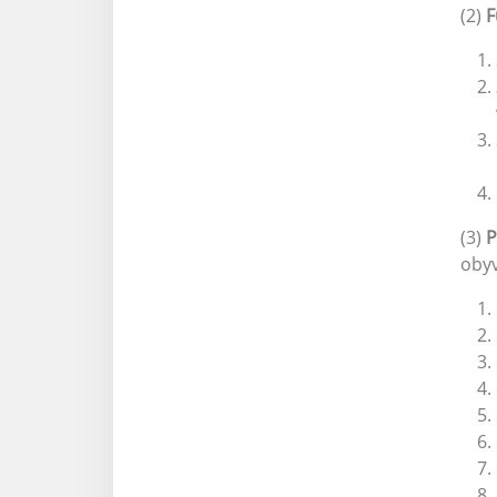
(2)
F
(3)
P
obyv