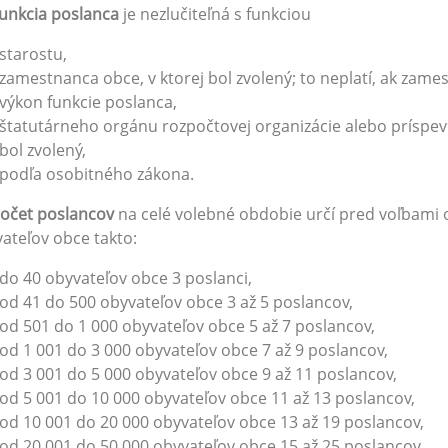
unkcia poslanca
je nezlučiteľná s funkciou
starostu,
zamestnanca obce, v ktorej bol zvolený; to neplatí, ak zam
výkon funkcie poslanca,
štatutárneho orgánu rozpočtovej organizácie alebo príspevk
bol zvolený,
podľa osobitného zákona.
očet poslancov
na celé volebné obdobie určí pred voľbami 
ateľov obce takto:
do 40 obyvateľov obce 3 poslanci,
od 41 do 500 obyvateľov obce 3 až 5 poslancov,
od 501 do 1 000 obyvateľov obce 5 až 7 poslancov,
od 1 001 do 3 000 obyvateľov obce 7 až 9 poslancov,
od 3 001 do 5 000 obyvateľov obce 9 až 11 poslancov,
od 5 001 do 10 000 obyvateľov obce 11 až 13 poslancov,
od 10 001 do 20 000 obyvateľov obce 13 až 19 poslancov,
od 20 001 do 50 000 obyvateľov obce 15 až 25 poslancov,