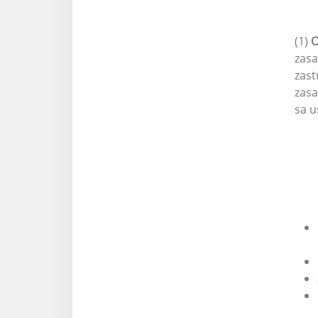
(1)
O
zasa
zast
zasa
sa u