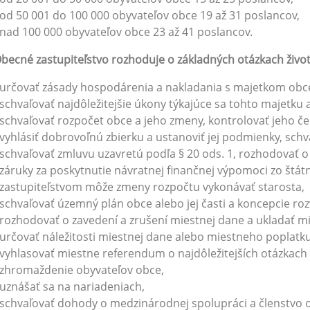
od 50 001 do 100 000 obyvateľov obce 19 až 31 poslancov,
nad 100 000 obyvateľov obce 23 až 41 poslancov.
becné zastupiteľstvo rozhoduje o základných otázkach živo
určovať zásady hospodárenia a nakladania s majetkom obce 
schvaľovať najdôležitejšie úkony týkajúce sa tohto majetku
schvaľovať rozpočet obce a jeho zmeny, kontrolovať jeho če
vyhlásiť dobrovoľnú zbierku a ustanoviť jej podmienky, sch
schvaľovať zmluvu uzavretú podľa § 20 ods. 1, rozhodovať o p
záruky za poskytnutie návratnej finančnej výpomoci zo štá
zastupiteľstvom môže zmeny rozpočtu vykonávať starosta,
schvaľovať územný plán obce alebo jej časti a koncepcie rozv
rozhodovať o zavedení a zrušení miestnej dane a ukladať m
určovať náležitosti miestnej dane alebo miestneho poplatku
vyhlasovať miestne referendum o najdôležitejších otázkach ž
zhromaždenie obyvateľov obce,
uznášať sa na nariadeniach,
schvaľovať dohody o medzinárodnej spolupráci a členstvo