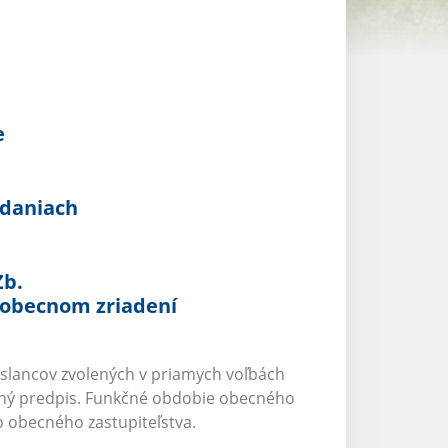
e
adaniach
Zb.
 obecnom zriadení
oslancov zvolených v priamych voľbách
itný predpis. Funkčné obdobie obecného
o obecného zastupiteľstva.