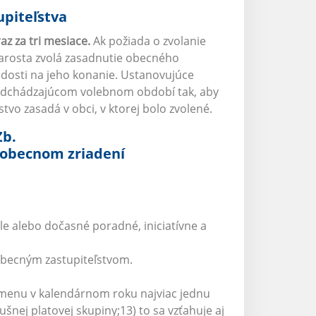
piteľstva
z za tri mesiace.
Ak požiada o zvolanie
tarosta zvolá zasadnutie obecného
iadosti na jeho konanie. Ustanovujúce
predchádzajúcom volebnom období tak, aby
tvo zasadá v obci, v ktorej bolo zvolené.
Zb.
 obecnom zriadení
le alebo dočasné poradné, iniciatívne a
 obecným zastupiteľstvom.
dmenu v kalendárnom roku najviac jednu
šnej platovej skupiny;13) to sa vzťahuje aj