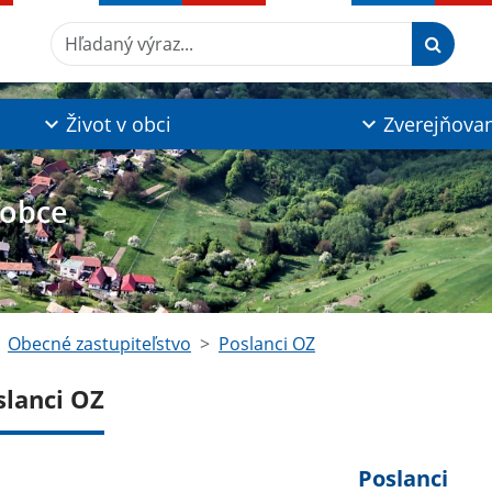
Hľadaný výraz...
Život v obci
Zverejňova
 obce
Obecné zastupiteľstvo
Poslanci OZ
slanci OZ
Poslanci