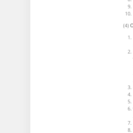
(4)
O