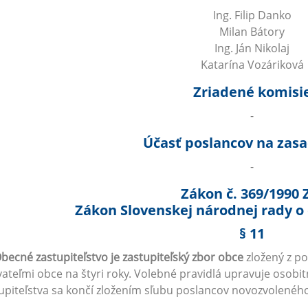
Ing. Filip Danko
Milan Bátory
Ing. Ján Nikolaj
Katarína Vozáriková
Zriadené komisi
-
Účasť poslancov na zas
-
Zákon č. 369/1990 
Zákon Slovenskej národnej rady o
§ 11
becné zastupiteľstvo je zastupiteľský zbor obce
zložený z p
ateľmi obce na štyri roky. Volebné pravidlá upravuje osob
upiteľstva sa končí zložením sľubu poslancov novozvolenéh