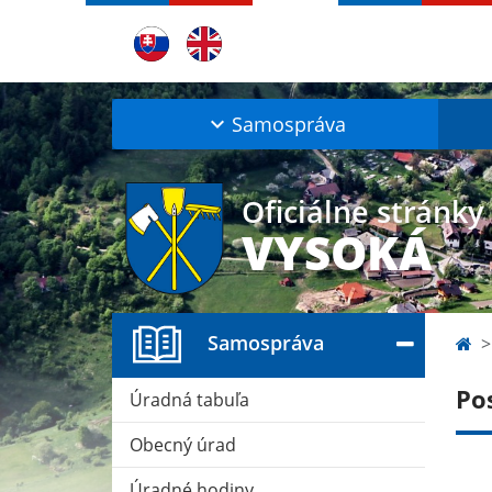
Samospráva
Oficiálne stránky
VYSOKÁ
Samospráva
Po
Úradná tabuľa
Obecný úrad
Úradné hodiny