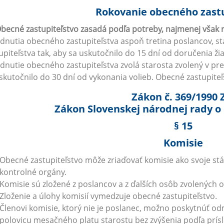
Rokovanie obecného zastu
becné zastupiteľstvo zasadá podľa potreby, najmenej však ra
dnutia obecného zastupiteľstva aspoň tretina poslancov, s
upiteľstva tak, aby sa uskutočnilo do 15 dní od doručenia ž
dnutie obecného zastupiteľstva zvolá starosta zvolený v 
skutočnilo do 30 dní od vykonania volieb. Obecné zastupiteľs
Zákon č. 369/1990 
Zákon Slovenskej národnej rady o
§ 15
Komisie
Obecné zastupiteľstvo môže zriaďovať komisie ako svoje stá
kontrolné orgány.
Komisie sú zložené z poslancov a z ďalších osôb zvolených
Zloženie a úlohy komisií vymedzuje obecné zastupiteľstvo.
Členovi komisie, ktorý nie je poslanec, možno poskytnúť o
polovicu mesačného platu starostu bez zvýšenia podľa príslu