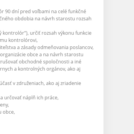
ôr 90 dní pred voľbami na celé funkčné
kčného obdobia na návrh starostu rozsah
ý kontrolór“), určiť rozsah výkonu funkcie
mu kontrolórovi,
iteľstva a zásady odmeňovania poslancov,
 organizácie obce a na návrh starostu
 zrušovať obchodné spoločnosti a iné
rnych a kontrolných orgánov, ako aj
časť v združeniach, ako aj zriadenie
 určovať náplň ich práce,
eny,
u obce,