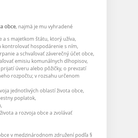
ta obce
, najmä je mu vyhradené
a s majetkom štátu, ktorý užíva,
 a kontrolovať hospodárenie s ním,
rpanie a schvaľovať záverečný účet obce,
vaľovať emisiu komunálnych dlhopisov,
rijatí úveru alebo pôžičky, o prevzatí
tneho rozpočtu; v rozsahu určenom
oja jednotlivých oblastí života obce,
iestny poplatok,
,
ivota a rozvoja obce a zvolávať
 obce v medzinárodnom združení podľa §