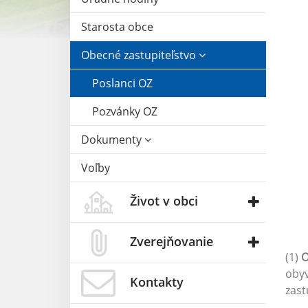
Starosta obce
Obecné zastupiteľstvo
Poslanci OZ
Pozvánky OZ
Dokumenty
Voľby
Život v obci
Zverejňovanie
(1)
O
obyv
Kontakty
zast