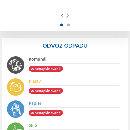
ODVOZ ODPADU
Komunál
nenaplánované
Plasty
nenaplánované
Papier
nenaplánované
Sklo