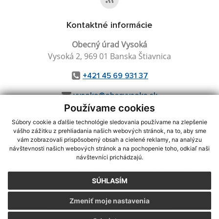
Kontaktné informácie
Obecný úrad Vysoká
Vysoká 2, 969 01 Banska Štiavnica
+421 45 69 931 37
vysoka@obecvysoka.sk
Používame cookies
Súbory cookie a ďalšie technológie sledovania používame na zlepšenie
vášho zážitku z prehliadania našich webových stránok, na to, aby sme
využite možnosť získavania aktuálnych informácií s využitím RSS
,
vám zobrazovali prispôsobený obsah a cielené reklamy, na analýzu
návštevnosti našich webových stránok a na pochopenie toho, odkiaľ naši
CMS systém (redakčný) systém ECHELON 2,
Mapa stránok
,
web portál
,
návštevníci prichádzajú.
webhosting
,
webex.digital, s.r.o.
,
domény
,
registrácia domény
,
spoločnosť webex.digital, s.r.o.
,
technický prevádzkovateľ
SÚHLASÍM
Posledná aktualizácia:
07.08.2026
Zmeniť moje nastavenia
Vytlačiť stránku
|
Vyhlásenie o prístupnosti
Autorské práva
|
Cookies