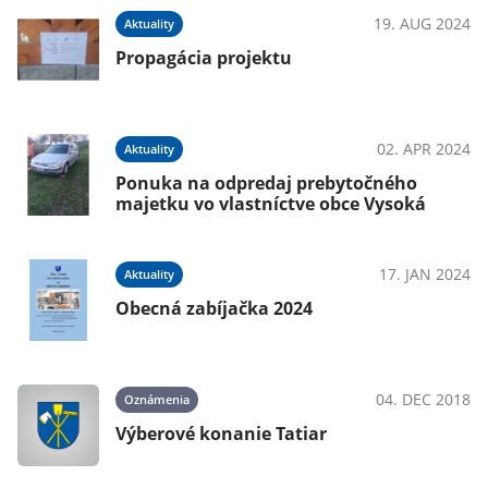
19. AUG 2024
Aktuality
Propagácia projektu
02. APR 2024
Aktuality
Ponuka na odpredaj prebytočného
majetku vo vlastníctve obce Vysoká
17. JAN 2024
Aktuality
Obecná zabíjačka 2024
04. DEC 2018
Oznámenia
Výberové konanie Tatiar