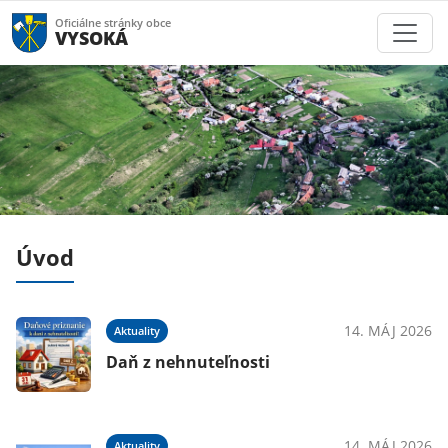
Oficiálne stránky obce
VYSOKÁ
Úvod
018
14. MÁJ 2026
Aktuality
h
Daň z nehnuteľnosti
018
14. MÁJ 2026
Aktuality